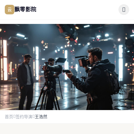
跳过导航
云
飘零影院
公司简介
作品展示
签约演员
签约导演
合作伙伴
首页
签约导演
王浩然
影迷互动
科幻类型片先锋
王浩然