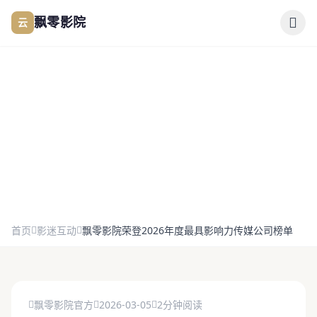
跳过导航
云
飘零影院
公司简介
作品展示
签约演员
签约导演
荣誉资讯
首页
影迷互动
飘零影院荣登2026年度最具影响力传媒公司榜单
合作伙伴
飘零影院荣登2026年度最具影响力传媒
公司榜单
影迷互动
飘零影院官方
2026-03-05
2分钟阅读