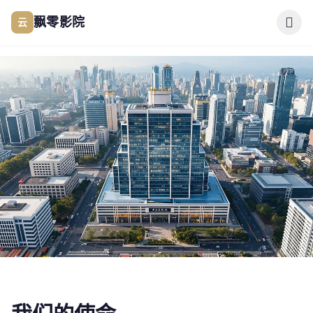
跳过导航
云
飘零影院
公司简介
作品展示
签约演员
签约导演
合作伙伴
ABOUT US
影迷互动
公司简介