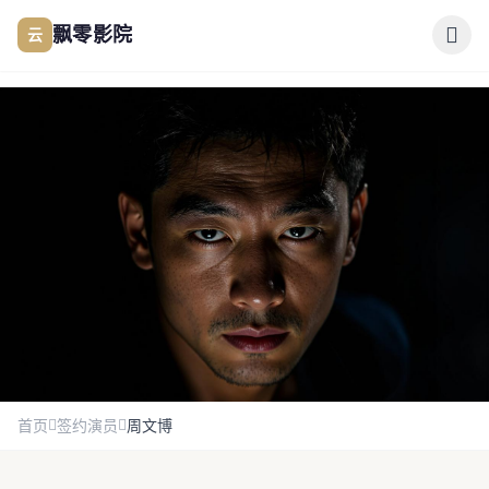
跳过导航
云
飘零影院
公司简介
作品展示
签约演员
签约导演
合作伙伴
首页
签约演员
周文博
影迷互动
文艺气质演员
周文博