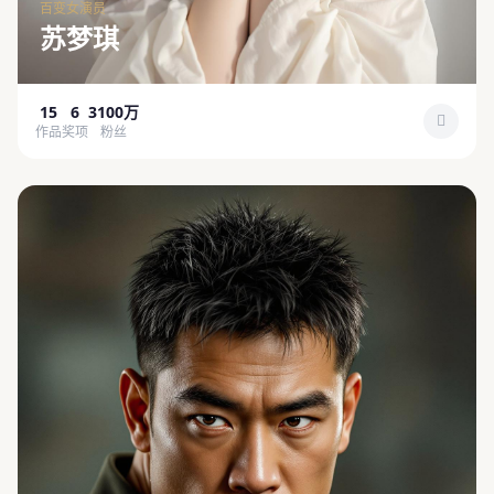
百变女演员
苏梦琪
15
6
3100万
作品
奖项
粉丝