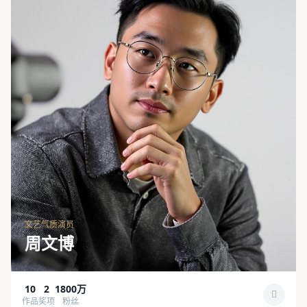
文艺气质演员
周文博
10
2
1800万
作品
奖项
粉丝