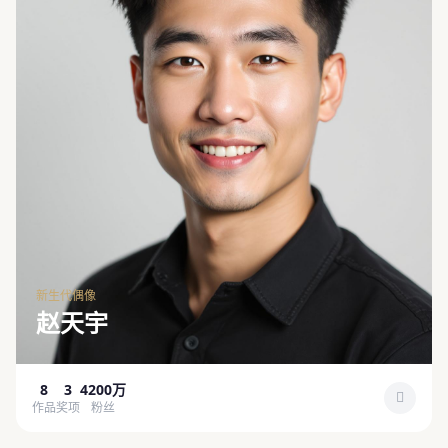
新生代偶像
赵天宇
8
3
4200万
作品
奖项
粉丝