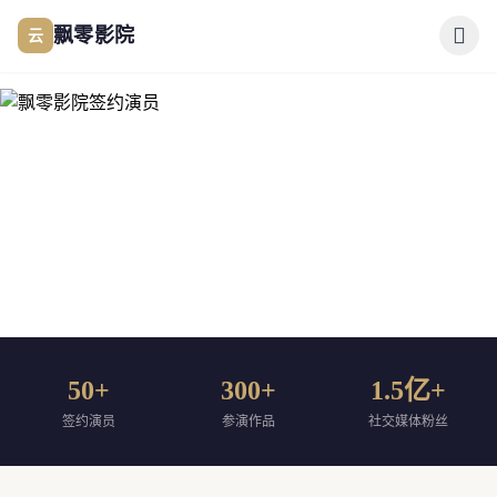
跳过导航
云
飘零影院
公司简介
作品展示
签约演员
签约导演
TALENTS
合作伙伴
50+
300+
1.5亿+
签约演员
签约演员
参演作品
社交媒体粉丝
影迷互动
实力派演员