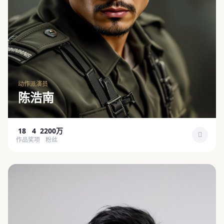
动作派演员
陈浩南
18
4
2200万
作品
奖项
粉丝