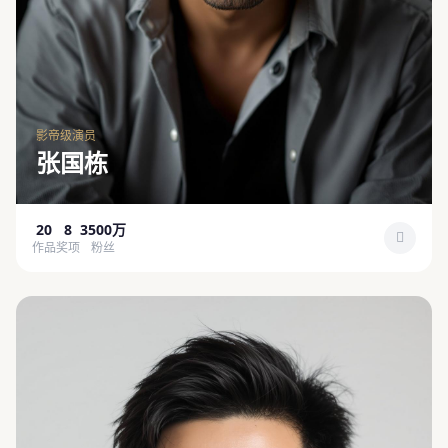
影帝级演员
张国栋
20
8
3500万
作品
奖项
粉丝