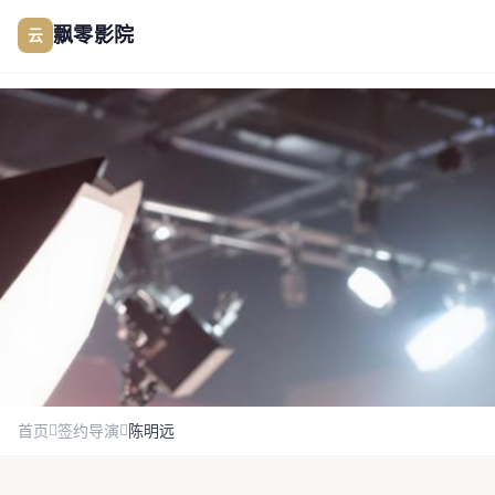
跳过导航
云
飘零影院
公司简介
作品展示
签约演员
签约导演
合作伙伴
首页
签约导演
陈明远
影迷互动
金牌导演
陈明远