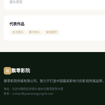
擅长类型
代表作品
长河落日
都市猎人
家国情怀
飘零影院
云
飘零影院传媒有限公司，致力于打造中国最具影响力的影视传媒品牌
地址：北京市朝阳区传媒大道88号飘零影院大厦
联系：contact@yuanxiangyingshi.com