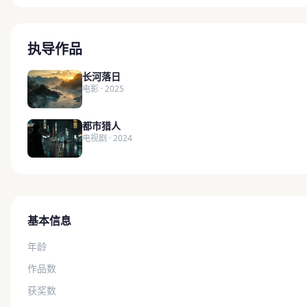
执导作品
长河落日
电影 · 2025
都市猎人
电视剧 · 2024
基本信息
年龄
作品数
获奖数