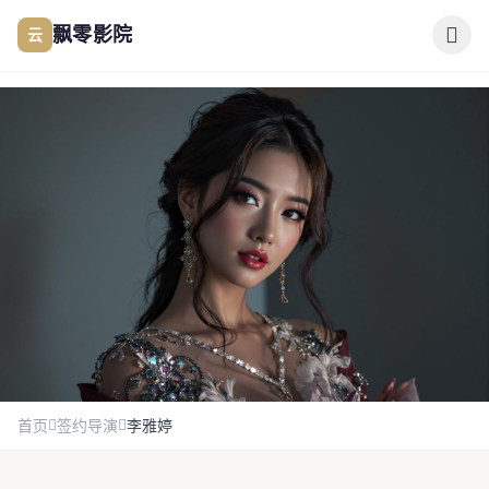
跳过导航
云
飘零影院
公司简介
作品展示
签约演员
签约导演
合作伙伴
首页
签约导演
李雅婷
影迷互动
文艺片女导演
李雅婷