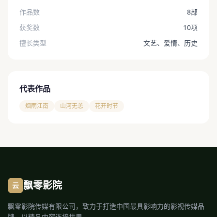
作品数
8部
获奖数
10项
擅长类型
文艺、爱情、历史
代表作品
烟雨江南
山河无恙
花开时节
飘零影院
云
飘零影院传媒有限公司，致力于打造中国最具影响力的影视传媒品
牌，以精品内容连接世界。